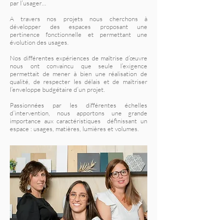
par l’usager…
A travers nos projets nous cherchons à
développer des espaces proposant une
pertinence fonctionnelle et permettant une
évolution des usages.
Nos différentes expériences de maîtrise d’œuvre
nous ont convaincu que seule l’exigence
permettait de mener à bien une réalisation de
qualité, de respecter les délais et de maîtriser
l’enveloppe budgétaire d’un projet.
Passionnées par les différentes échelles
d’intervention, nous apportons une grande
importance aux caractéristiques définissant un
espace : usages, matières, lumières et volumes.