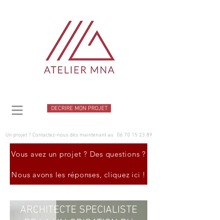
DECRIRE MON PROJET
Un projet ? Contactez-nous dès maintenant au
06 70 15 23 89
Vous avez un projet ? Des questions ?
Nous avons les réponses, cliquez ici !
ARCHITECTE SPECIALISTE