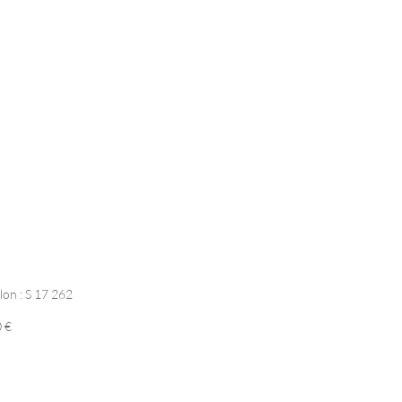
lon : S 17 262
0 €