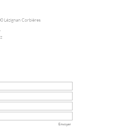
200 Lézignan Corbières
r
zz
Envoyer