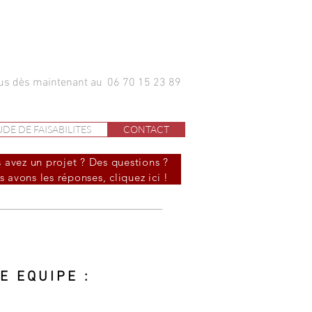
ous dès maintenant au
06 70 15 23 89
DE DE FAISABILITES
CONTACT
 avez un projet ? Des questions ?
 avons les réponses, cliquez ici !
E EQUIPE :